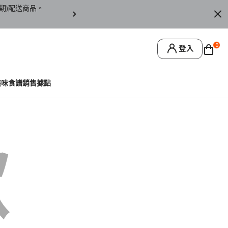
期)配送商品。
訂單僅限台灣本島地區配送，恕無法寄送離島或
0
登入
美味食譜
銷售據點
歉