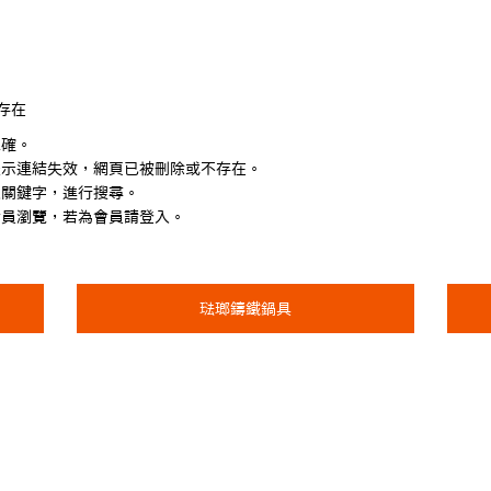
存在
正確。
表示連結失效，網頁已被刪除或不存在。
入關鍵字，進行搜尋。
會員瀏覽，若為會員請登入。
琺瑯鑄鐵鍋具