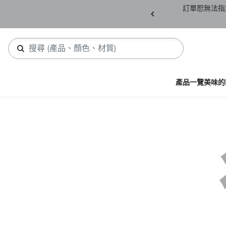
產品須保持全新未拆封(包含所有紙箱紙盒、未下
訂單恕無法指
，若有缺件恕不接受退貨。
產品一覽
美味的