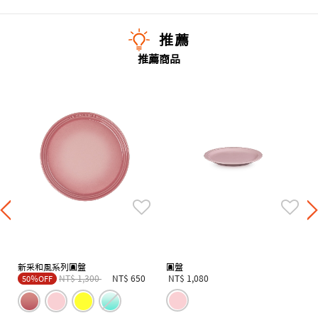
推薦
推薦商品
新采和風系列圓盤
圓盤
Price reduced from
to
NT$ 1,300
NT$ 650
NT$ 1,080
50％OFF