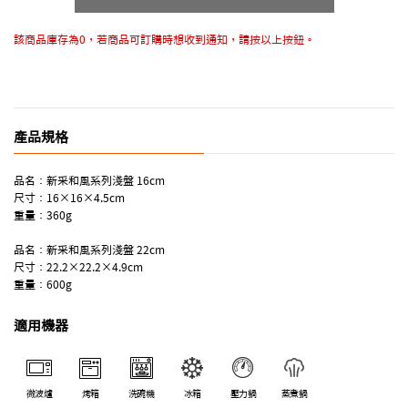
該商品庫存為0，若商品可訂購時想收到通知，請按以上按鈕。
產品規格
品名：新采和風系列淺盤 16cm
尺寸：16×16×4.5cm
重量：360g
品名：新采和風系列淺盤 22cm
尺寸：22.2×22.2×4.9cm
重量：600g
適用機器
微波爐
烤箱
洗碗機
冰箱
壓力鍋
蒸煮鍋