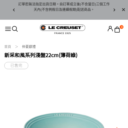
賞期非試用
訂單恕無法指定出貨日期。自訂單成立後(不含當日)三個工作
訂單僅限台
未下水)，若
天內(不含例假日及連續假期)配送商品。
請至當
接受退貨。
0
首頁
仲夏獻禮
新采和風系列淺盤22cm(薄荷綠)
已售完