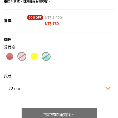
●顏色多樣，隨意點綴餐廚空間。
50％OFF
Price reduced from
NT$ 1,520
to
售價:
NT$ 760
顏色
薄荷綠
selected
尺寸
可訂購時通知我。