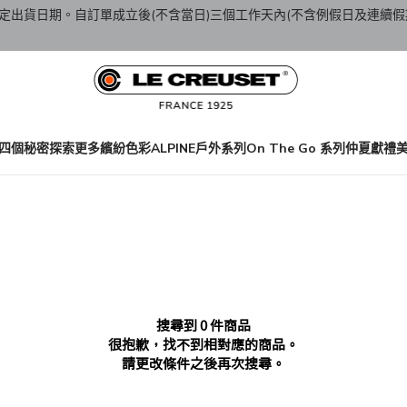
定出貨日期。自訂單成立後(不含當日)三個工作天內(不含例假日及連續假
四個秘密
探索更多繽紛色彩
ALPINE戶外系列
On The Go 系列
仲夏獻禮
搜尋到 0 件商品
很抱歉，找不到相對應的商品。
請更改條件之後再次搜尋。