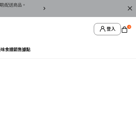
期)配送商品。
訂單僅限台灣本島地區配送，恕無法寄送離島或
0
登入
美味食譜
銷售據點