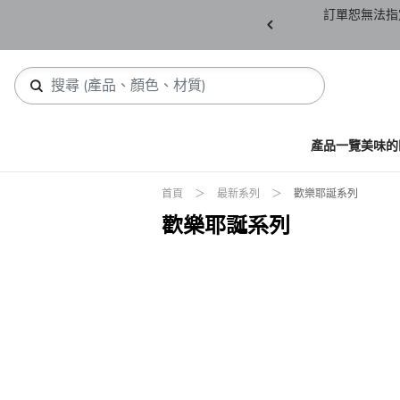
產品須保持全新未拆封(包含所有紙箱紙盒、未下
訂單恕無法指
，若有缺件恕不接受退貨。
產品一覽
美味的
首頁
最新系列
歡樂耶誕系列
歡樂耶誕系列