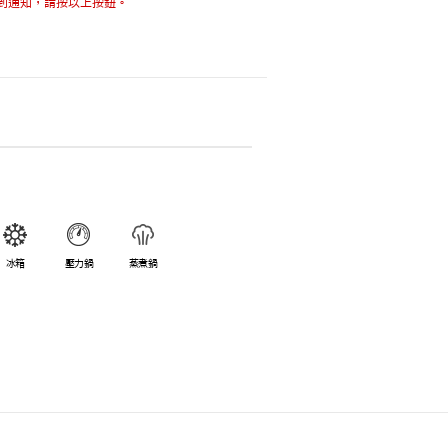
到通知，請按以上按鈕。
冰箱
壓力鍋
蒸煮鍋