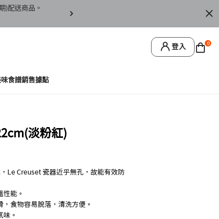
期)配送商品。
訂單僅限台灣本島地區配送，恕無法寄送離島或
0
登入
美味食譜
銷售據點
cm(淡粉紅)
Le Creuset 瓷器近乎無孔，故能有效防
溫性能。
滑，食物容易脫落，清洗方便。
氣味。