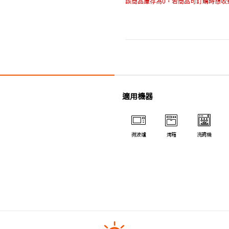
該商品庫存為0，若商品可訂購時想收
適用機器
微波爐
烤箱
洗碗機