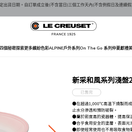
定出貨日期。自訂單成立後(不含當日)三個工作天內(不含例假日及連續假
四個秘密
探索更多繽紛色彩
ALPINE戶外系列
On The Go 系列
仲夏獻禮
新采和風系列淺盤22
已售完
●在超過1,000℃高溫下燒製而成，
止水分滲透和預防破裂。
●屬於密度高的瓷器體，提高保
●合乎食用安全的塗層，表面光
●即使經常使用也不易吸取食物