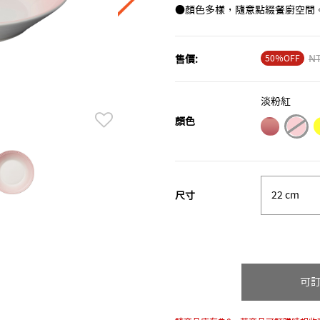
●顏色多樣，隨意點綴餐廚空間
50％OFF
Pr
NT
售價:
淡粉紅
顏色
sele
尺寸
可