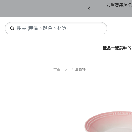
產品須保持全新未拆封(包含所有紙箱紙盒、未下
訂單恕無法指
，若有缺件恕不接受退貨。
產品一覽
美味的
首頁
仲夏獻禮