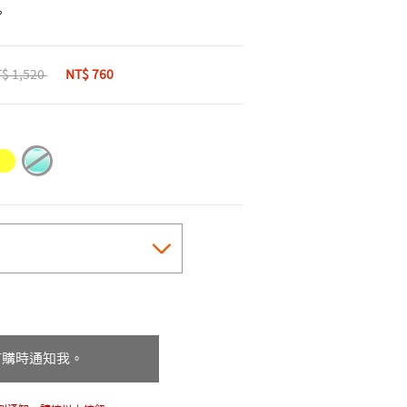
。
ice reduced from
$ 1,520
to
NT$ 760
cted
訂購時通知我。