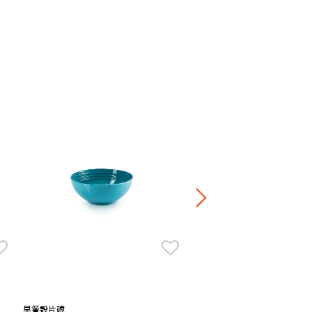
義麵盤
NT$ 1,750
滿一件享7折，滿四件享6
早餐穀片碗