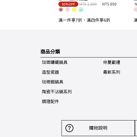
Price reduced from
to
NT$ 1,300
NT$ 650
N
50％OFF
滿一件享7折，滿四件享6折
商品分類
琺瑯鑄鐵鍋具
仲夏獻禮
造型瓷器
最新系列
琺瑯鋼鍋具
陶瓷不沾鍋系列
調理配件
購物說明