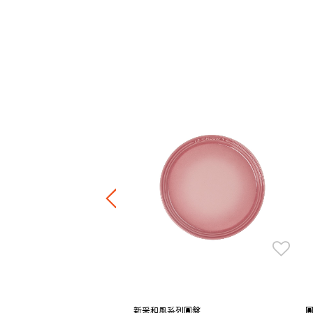
列飯碗330ml
0
7折，滿四件享6折
新采和風系列圓盤