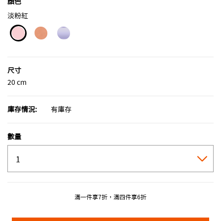
顏色
淡粉紅
selected
尺寸
20 cm
庫存情況:
有庫存
數量
滿一件享7折，滿四件享6折