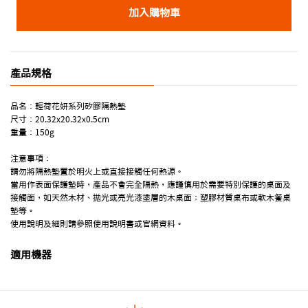
加入購物車
產品規格
品名：輕荷花妍系列矽膠隔熱墊
尺寸：20.32x20.32x0.5cm
重量：150g
注意事項：
請勿將隔熱墊置於明火上或直接接觸任何熱源。
當用作表面保護墊時，產品不會完全隔熱，應謹慎用於需要特別保護的桌面及
接觸面，如天然木材、拋光或亮光漆塗層的木桌面；塑膠材質桌布或軟木餐桌
墊等。
使用說明及細則請參照使用說明書或官網資料。
適用機器