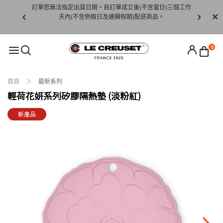
賞期非試用
訂單恕無法指定出貨日期。自訂單成立後(不含當日)三個工作
訂單僅限台
未下水)，若
天內(不含例假日及連續假期)配送商品。
請至當
接受退貨。
0
首頁
最新系列
輕荷花妍系列矽膠隔熱墊 (淡粉紅)
新產品