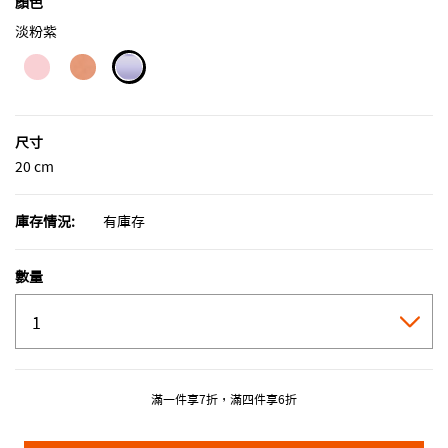
顏色
淡粉紫
selected
尺寸
20 cm
庫存情況:
有庫存
數量
滿一件享7折，滿四件享6折