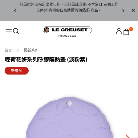
賞期非試用
訂單恕無法指定出貨日期。自訂單成立後(不含當日)三個工作
訂單僅限台
未下水)，若
天內(不含例假日及連續假期)配送商品。
請至當
接受退貨。
0
首頁
最新系列
輕荷花妍系列矽膠隔熱墊 (淡粉紫)
新產品