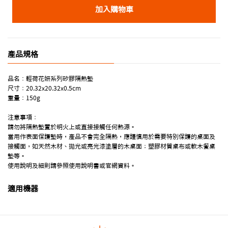
加入購物車
產品規格
品名：輕荷花妍系列矽膠隔熱墊
尺寸：20.32x20.32x0.5cm
重量：150g
注意事項：
請勿將隔熱墊置於明火上或直接接觸任何熱源。
當用作表面保護墊時，產品不會完全隔熱，應謹慎用於需要特別保護的桌面及
接觸面，如天然木材、拋光或亮光漆塗層的木桌面；塑膠材質桌布或軟木餐桌
墊等。
使用說明及細則請參照使用說明書或官網資料。
適用機器