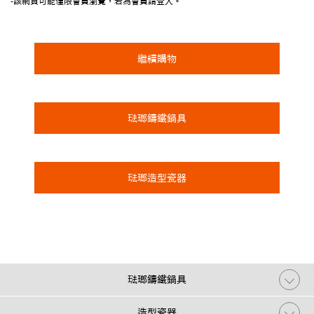
-該網頁可能僅限會員瀏覽，若為會員請登入。
繼續購物
琺瑯鑄鐵鍋具
琺瑯造型瓷器
琺瑯鑄鐵鍋具
造型瓷器