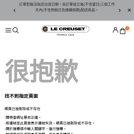
賞期非試用
訂單恕無法指定出貨日期。自訂單成立後(不含當日)三個工作
訂單僅限台
未下水)，若
天內(不含例假日及連續假期)配送商品。
請至當
接受退貨。
0
很抱歉
找不到指定頁面
網頁已被刪除或不存在
-請檢查網址是否正確。
-若連結至此頁面表示連結失效，網頁已被刪除或不存在。
-請於搜尋框中輸入關鍵字，進行搜尋。