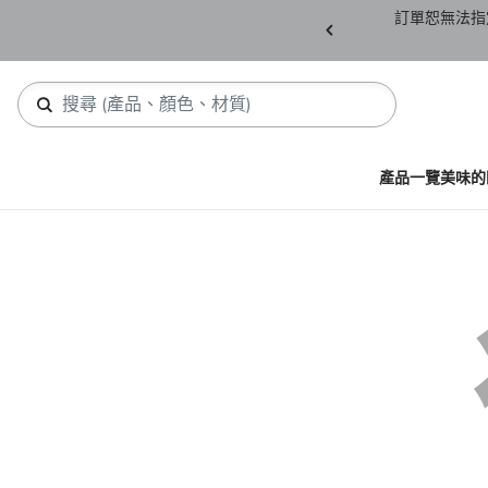
產品須保持全新未拆封(包含所有紙箱紙盒、未下
訂單恕無法指
，若有缺件恕不接受退貨。
產品一覽
美味的