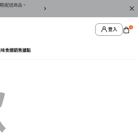
期)配送商品。
訂單僅限台灣本島地區配送，恕無法寄送離島或
0
登入
美味食譜
銷售據點
歉