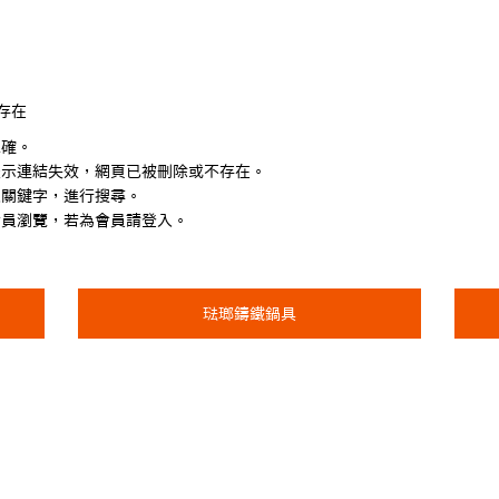
存在
正確。
表示連結失效，網頁已被刪除或不存在。
入關鍵字，進行搜尋。
會員瀏覽，若為會員請登入。
琺瑯鑄鐵鍋具