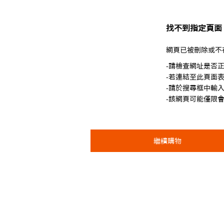
找不到指定頁面
網頁已被刪除或不
-請檢查網址是否
-若連結至此頁面
-請於搜尋框中輸
-該網頁可能僅限
繼續購物