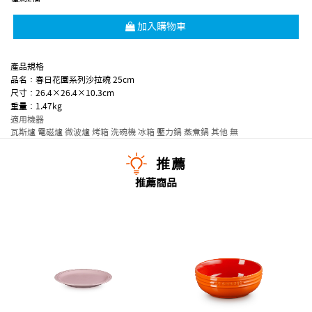
加入購物車
產品規格
品名：春日花園系列沙拉碗 25cm
尺寸：26.4×26.4×10.3cm
重量：1.47kg
適用機器
瓦斯爐
電磁爐
微波爐
烤箱
洗碗機
冰箱
壓力鍋
蒸煮鍋
其他
無
推薦
推薦商品