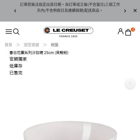
賞期非試用
訂單恕無法指定出貨日期。自訂單成立後(不含當日)三個工作
訂單僅限台
未下水)，若
天內(不含例假日及連續假期)配送商品。
請至當
接受退貨。
0
首頁
造型瓷器
碗盤
春日花園系列沙拉碗 25cm (貝殼粉)
官網獨家
低庫存
已售完