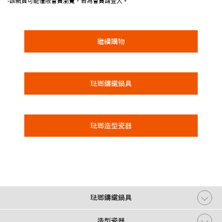
-該網頁可能僅限會員瀏覽，若為會員請登入。
繼續購物
琺瑯鑄鐵鍋具
琺瑯造型瓷器
琺瑯鑄鐵鍋具
造型瓷器