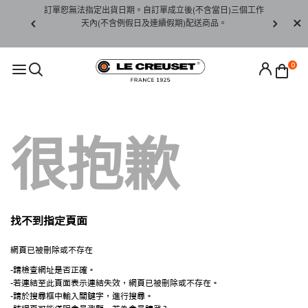
賞期非試用
訂單恕無法指定出貨日期。自訂單成立後(不含當日)三個工作
訂單僅限台
未下水)，若
天內(不含例假日及連續假期)配送商品。
請至當
接受退貨。
0
很抱歉
找不到指定頁面
網頁已被刪除或不存在
-請檢查網址是否正確。
-若連結至此頁面表示連結失效，網頁已被刪除或不存在。
-請於搜尋框中輸入關鍵字，進行搜尋。