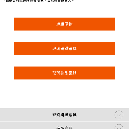
-該網頁可能僅限會員瀏覽，若為會員請登入。
繼續購物
琺瑯鑄鐵鍋具
琺瑯造型瓷器
琺瑯鑄鐵鍋具
造型瓷器