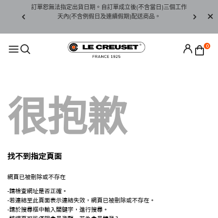
賞期非試用
訂單恕無法指定出貨日期。自訂單成立後(不含當日)三個工作
訂單僅限台
未下水)，若
天內(不含例假日及連續假期)配送商品。
請至當
接受退貨。
0
很抱歉
找不到指定頁面
網頁已被刪除或不存在
-請檢查網址是否正確。
-若連結至此頁面表示連結失效，網頁已被刪除或不存在。
-請於搜尋框中輸入關鍵字，進行搜尋。