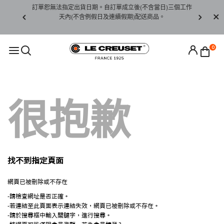
賞期非試用
訂單恕無法指定出貨日期。自訂單成立後(不含當日)三個工作
訂單僅限台
未下水)，若
天內(不含例假日及連續假期)配送商品。
請至當
接受退貨。
0
很抱歉
找不到指定頁面
網頁已被刪除或不存在
-請檢查網址是否正確。
-若連結至此頁面表示連結失效，網頁已被刪除或不存在。
-請於搜尋框中輸入關鍵字，進行搜尋。