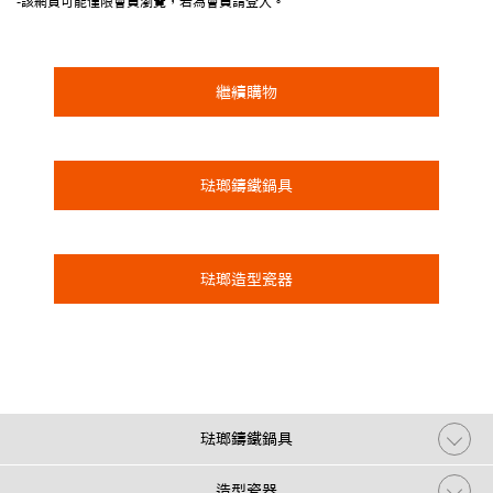
-該網頁可能僅限會員瀏覽，若為會員請登入。
繼續購物
琺瑯鑄鐵鍋具
琺瑯造型瓷器
琺瑯鑄鐵鍋具
造型瓷器