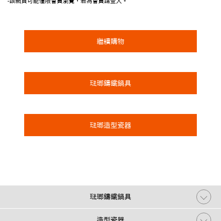
-該網頁可能僅限會員瀏覽，若為會員請登入。
繼續購物
琺瑯鑄鐵鍋具
琺瑯造型瓷器
琺瑯鑄鐵鍋具
造型瓷器