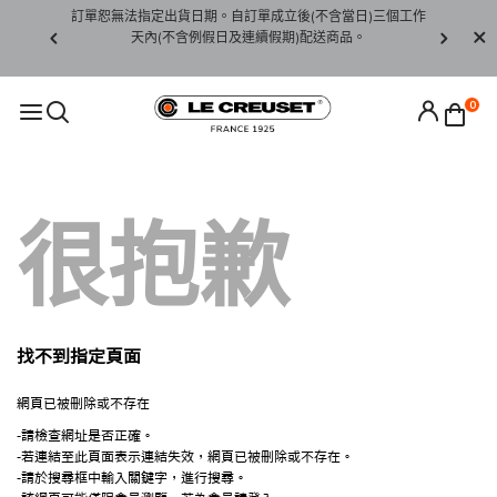
賞期非試用
訂單恕無法指定出貨日期。自訂單成立後(不含當日)三個工作
訂單僅限台
未下水)，若
天內(不含例假日及連續假期)配送商品。
請至當
接受退貨。
0
很抱歉
找不到指定頁面
網頁已被刪除或不存在
-請檢查網址是否正確。
-若連結至此頁面表示連結失效，網頁已被刪除或不存在。
-請於搜尋框中輸入關鍵字，進行搜尋。