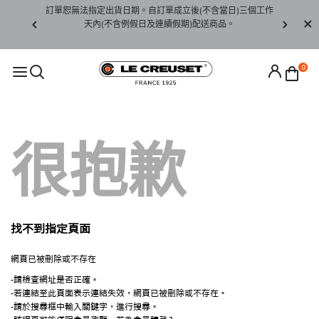
賞期非試用
訂單恕無法指定出貨日期。自訂單成立後(不含當日)三個工作
訂單僅限台
未下水)，若
天內(不含例假日及連續假期)配送商品。
請至當
接受退貨。
0
很抱歉
找不到指定頁面
網頁已被刪除或不存在
-請檢查網址是否正確。
-若連結至此頁面表示連結失效，網頁已被刪除或不存在。
-請於搜尋框中輸入關鍵字，進行搜尋。