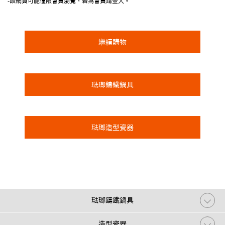
-該網頁可能僅限會員瀏覽，若為會員請登入。
繼續購物
琺瑯鑄鐵鍋具
琺瑯造型瓷器
琺瑯鑄鐵鍋具
造型瓷器