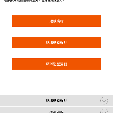
-該網頁可能僅限會員瀏覽，若為會員請登入。
繼續購物
琺瑯鑄鐵鍋具
琺瑯造型瓷器
琺瑯鑄鐵鍋具
造型瓷器