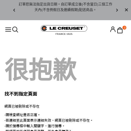
賞期非試用
訂單恕無法指定出貨日期。自訂單成立後(不含當日)三個工作
訂單僅限台
未下水)，若
天內(不含例假日及連續假期)配送商品。
請至當
接受退貨。
0
很抱歉
找不到指定頁面
網頁已被刪除或不存在
-請檢查網址是否正確。
-若連結至此頁面表示連結失效，網頁已被刪除或不存在。
-請於搜尋框中輸入關鍵字，進行搜尋。