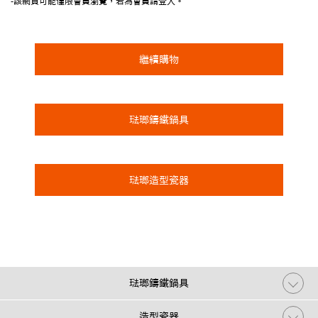
-該網頁可能僅限會員瀏覽，若為會員請登入。
繼續購物
琺瑯鑄鐵鍋具
琺瑯造型瓷器
琺瑯鑄鐵鍋具
造型瓷器