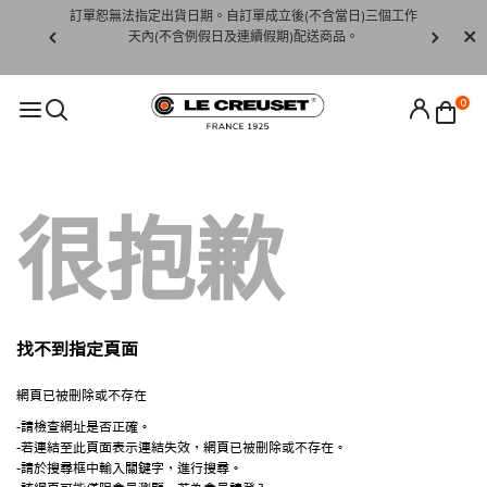
賞期非試用
訂單恕無法指定出貨日期。自訂單成立後(不含當日)三個工作
訂單僅限台
未下水)，若
天內(不含例假日及連續假期)配送商品。
請至當
接受退貨。
0
很抱歉
找不到指定頁面
網頁已被刪除或不存在
-請檢查網址是否正確。
-若連結至此頁面表示連結失效，網頁已被刪除或不存在。
-請於搜尋框中輸入關鍵字，進行搜尋。