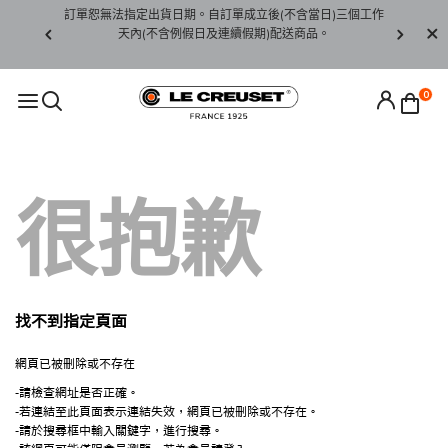
賞期非試用
訂單恕無法指定出貨日期。自訂單成立後(不含當日)三個工作
訂單僅限台
未下水)，若
天內(不含例假日及連續假期)配送商品。
請至當
接受退貨。
0
很抱歉
找不到指定頁面
網頁已被刪除或不存在
-請檢查網址是否正確。
-若連結至此頁面表示連結失效，網頁已被刪除或不存在。
-請於搜尋框中輸入關鍵字，進行搜尋。