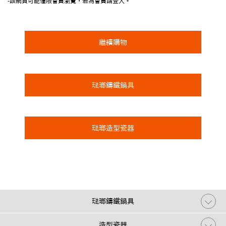
-該網頁可能僅限會員瀏覽，若為會員請登入。
繼續購物
琺瑯鑄鐵鍋具
琺瑯造型瓷器
琺瑯鑄鐵鍋具
造型瓷器