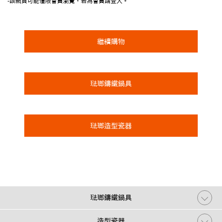
-該網頁可能僅限會員瀏覽，若為會員請登入。
繼續購物
琺瑯鑄鐵鍋具
琺瑯造型瓷器
琺瑯鑄鐵鍋具
造型瓷器