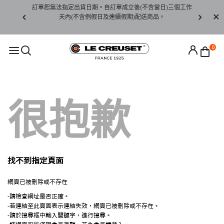
賞期非試用
訂單恕無法指定出貨日期。自訂單成立後(不含當日)三個工作
訂單僅限台
未下水)，若
天內(不含例假日及連續假期)配送商品。
請至當
接受退貨。
0
很抱歉
找不到指定頁面
網頁已被刪除或不存在
-請檢查網址是否正確。
-若連結至此頁面表示連結失效，網頁已被刪除或不存在。
-請於搜尋框中輸入關鍵字，進行搜尋。