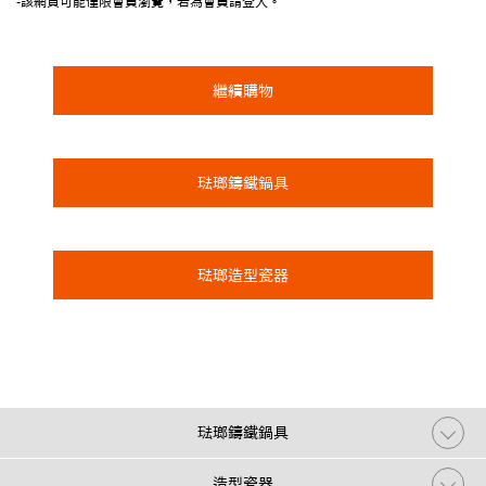
-該網頁可能僅限會員瀏覽，若為會員請登入。
繼續購物
琺瑯鑄鐵鍋具
琺瑯造型瓷器
琺瑯鑄鐵鍋具
造型瓷器