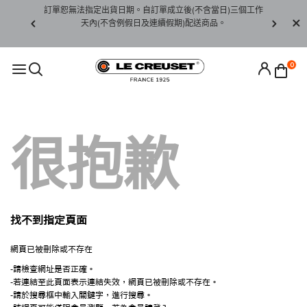
賞期非試用
訂單恕無法指定出貨日期。自訂單成立後(不含當日)三個工作
訂單僅限台
未下水)，若
天內(不含例假日及連續假期)配送商品。
請至當
接受退貨。
0
很抱歉
找不到指定頁面
網頁已被刪除或不存在
-請檢查網址是否正確。
-若連結至此頁面表示連結失效，網頁已被刪除或不存在。
-請於搜尋框中輸入關鍵字，進行搜尋。