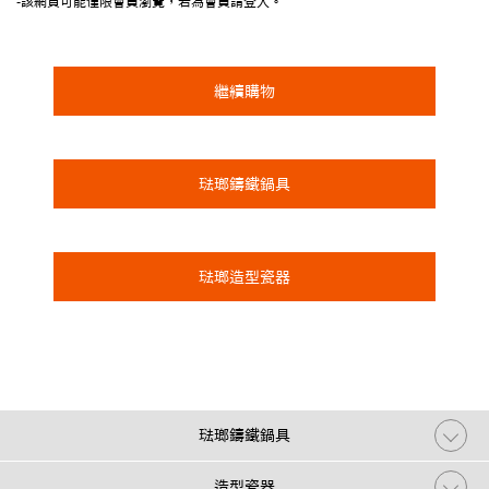
-該網頁可能僅限會員瀏覽，若為會員請登入。
繼續購物
琺瑯鑄鐵鍋具
琺瑯造型瓷器
琺瑯鑄鐵鍋具
造型瓷器