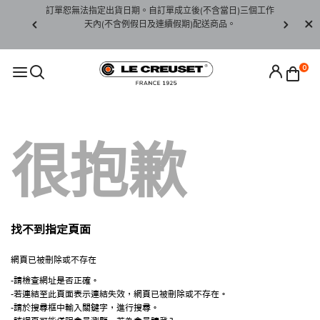
賞期非試用
訂單恕無法指定出貨日期。自訂單成立後(不含當日)三個工作
訂單僅限台
未下水)，若
天內(不含例假日及連續假期)配送商品。
請至當
接受退貨。
0
很抱歉
找不到指定頁面
網頁已被刪除或不存在
-請檢查網址是否正確。
-若連結至此頁面表示連結失效，網頁已被刪除或不存在。
-請於搜尋框中輸入關鍵字，進行搜尋。