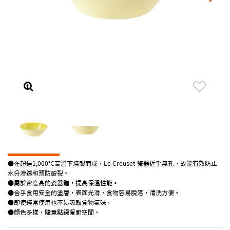
●在超過1,000℃高溫下燒製而成，Le Creuset 瓷器近乎無孔，故能有效防止
水分滲透和預防破裂。
●屬於密度高的瓷器體，提高保溫性能。
●合乎食用安全的塗層，表面光滑，食物容易脫落，清洗方便。
●即使經常使用也不易吸取食物氣味。
●顏色多樣，隨意點綴餐廚空間。