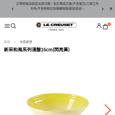
賞期非試用
訂單恕無法指定出貨日期。自訂單成立後(不含當日)三個工作
訂單僅限台
未下水)，若
天內(不含例假日及連續假期)配送商品。
請至當
接受退貨。
0
首頁
仲夏獻禮
新采和風系列淺盤16cm(閃亮黃)