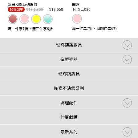
新采和風系列圓盤
圓盤
Price reduced from
to
NT$ 1,300
NT$ 650
NT$ 1,080
50％OFF
滿一件享7折，滿四件享6折
滿一件享7折，滿四件享6折
琺瑯鑄鐵鍋具
造型瓷器
琺瑯鋼鍋具
陶瓷不沾鍋系列
調理配件
仲夏獻禮
最新系列