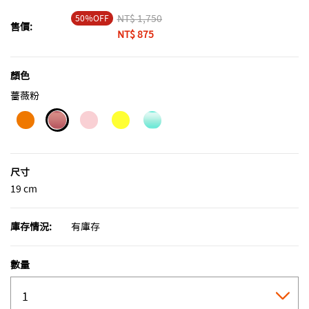
50％OFF
Price reduced from
NT$ 1,750
to
售價:
NT$ 875
顏色
薔薇粉
selected
尺寸
19 cm
庫存情況:
有庫存
數量