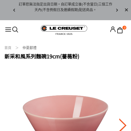
賞期非試用
訂單恕無法指定出貨日期。自訂單成立後(不含當日)三個工作
訂單僅限台
未下水)，若
天內(不含例假日及連續假期)配送商品。
請至當
接受退貨。
0
首頁
仲夏獻禮
新采和風系列麵碗19cm(薔薇粉)