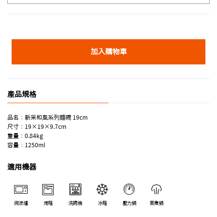
加入購物車
產品規格
品名：新采和風系列麵碗 19cm
尺寸：19×19×9.7cm
重量：0.84kg
容量：1250ml
適用機器
微波爐
烤箱
洗碗機
冰箱
壓力鍋
蒸煮鍋