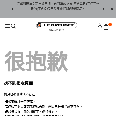
賞期非試用
訂單恕無法指定出貨日期。自訂單成立後(不含當日)三個工作
訂單僅限台
未下水)，若
天內(不含例假日及連續假期)配送商品。
請至當
接受退貨。
0
很抱歉
找不到指定頁面
網頁已被刪除或不存在
-請檢查網址是否正確。
-若連結至此頁面表示連結失效，網頁已被刪除或不存在。
-請於搜尋框中輸入關鍵字，進行搜尋。