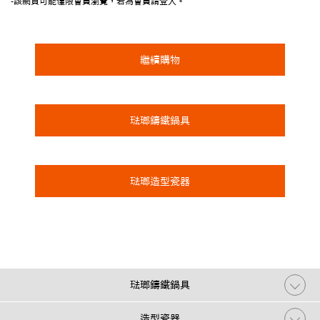
-該網頁可能僅限會員瀏覽，若為會員請登入。
繼續購物
琺瑯鑄鐵鍋具
琺瑯造型瓷器
琺瑯鑄鐵鍋具
造型瓷器