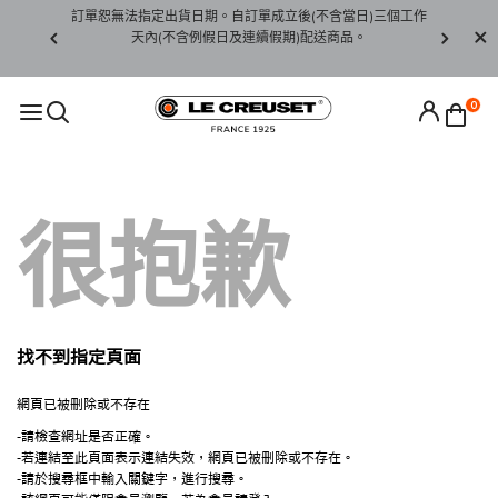
賞期非試用
訂單恕無法指定出貨日期。自訂單成立後(不含當日)三個工作
訂單僅限台
未下水)，若
天內(不含例假日及連續假期)配送商品。
請至當
接受退貨。
0
很抱歉
找不到指定頁面
網頁已被刪除或不存在
-請檢查網址是否正確。
-若連結至此頁面表示連結失效，網頁已被刪除或不存在。
-請於搜尋框中輸入關鍵字，進行搜尋。