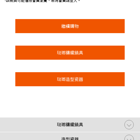
-該網頁可能僅限會員瀏覽，若為會員請登入。
繼續購物
琺瑯鑄鐵鍋具
琺瑯造型瓷器
琺瑯鑄鐵鍋具
造型瓷器