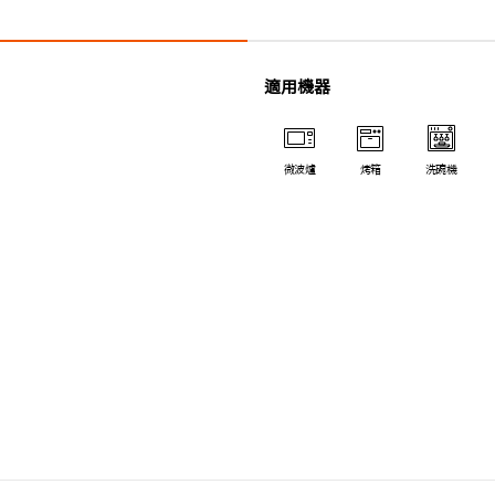
適用機器
微波爐
烤箱
洗碗機