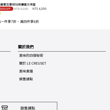
典藏單耳單柄琺瑯鑄鐵方烤盤
Price reduced from
to
NT$ 9,100
NT$ 4,550
50％OFF
滿一件享7折，滿四件享6折
關於我們
美味的四個秘密
關於 LE CREUSET
美味食譜
銷售據點
銷售據點