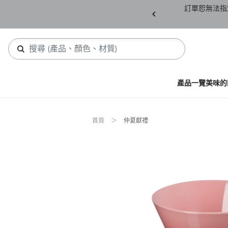
產品須保持全新未拆封(包含所有紙箱紙盒、未下
訂單恕無法指
，若有缺件恕不接受退貨。
產品一覽
美味的
首頁
仲夏獻禮