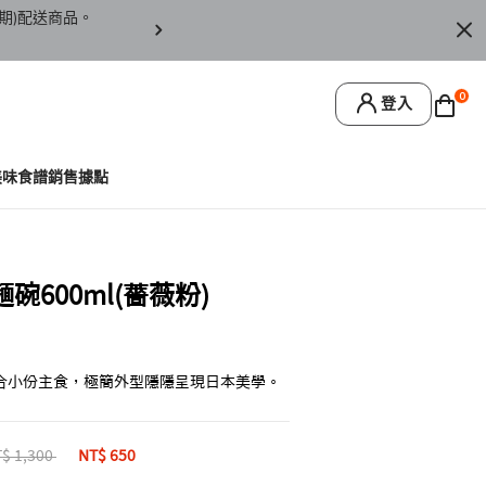
期)配送商品。
訂單僅限台灣本島地區配送，恕無法寄送離島或
0
登入
美味食譜
銷售據點
600ml(薔薇粉)
合小份主食，極簡外型隱隱呈現日本美學。
ice reduced from
$ 1,300
to
NT$ 650