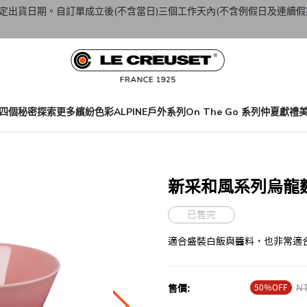
定出貨日期。自訂單成立後(不含當日)三個工作天內(不含例假日及連續假
四個秘密
探索更多繽紛色彩
ALPINE戶外系列
On The Go 系列
仲夏獻禮
新采和風系列烏龍麵碗
已售完
適合盛裝白飯與醬料，也非常適
50％OFF
Pr
NT
售價: