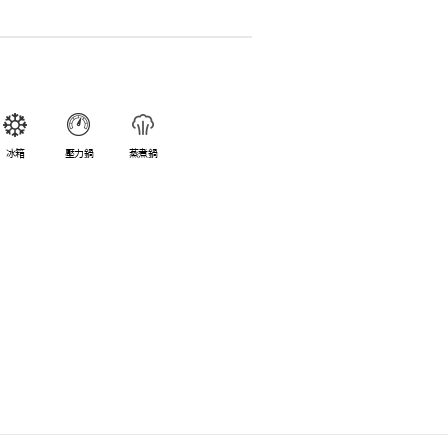
冰箱
壓力鍋
蒸煮鍋