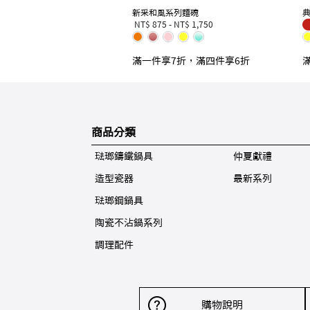
新采和風系列麵碗
NT$ 875
-
NT$ 1,750
滿一件享7折，滿四件享6折
商品分類
琺瑯鑄鐵鍋具
仲夏獻禮
造型瓷器
最新系列
琺瑯鋼鍋具
陶瓷不沾鍋系列
調理配件
購物說明