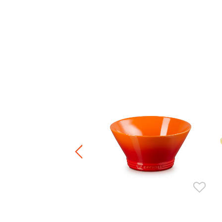
gg Cup
7折，滿四件享6折