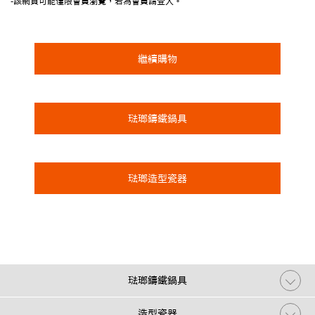
-該網頁可能僅限會員瀏覽，若為會員請登入。
繼續購物
琺瑯鑄鐵鍋具
琺瑯造型瓷器
琺瑯鑄鐵鍋具
造型瓷器