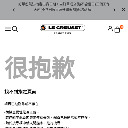
賞期非試用
訂單恕無法指定出貨日期。自訂單成立後(不含當日)三個工作
訂單僅限台
未下水)，若
天內(不含例假日及連續假期)配送商品。
請至當
接受退貨。
0
很抱歉
找不到指定頁面
網頁已被刪除或不存在
-請檢查網址是否正確。
-若連結至此頁面表示連結失效，網頁已被刪除或不存在。
-請於搜尋框中輸入關鍵字，進行搜尋。