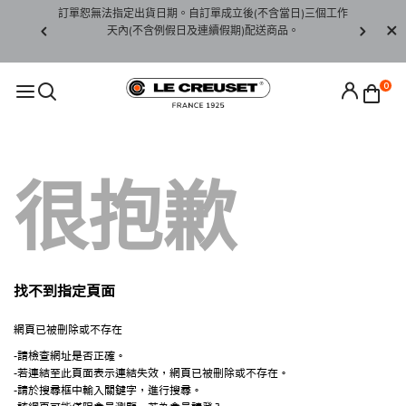
賞期非試用
訂單恕無法指定出貨日期。自訂單成立後(不含當日)三個工作
訂單僅限台
未下水)，若
天內(不含例假日及連續假期)配送商品。
請至當
接受退貨。
0
很抱歉
找不到指定頁面
網頁已被刪除或不存在
-請檢查網址是否正確。
-若連結至此頁面表示連結失效，網頁已被刪除或不存在。
-請於搜尋框中輸入關鍵字，進行搜尋。