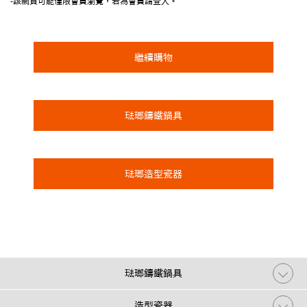
-該網頁可能僅限會員瀏覽，若為會員請登入。
繼續購物
琺瑯鑄鐵鍋具
琺瑯造型瓷器
琺瑯鑄鐵鍋具
造型瓷器