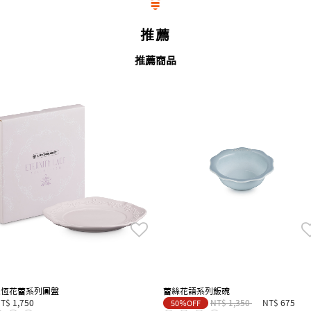
推薦
推薦商品
永恆花蕾系列圓盤
蕾絲花語系列飯碗
Price reduced from
to
T$ 1,750
NT$ 1,350
NT$ 675
50％OFF