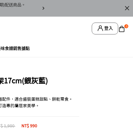
期)配送商品。
訂單僅限台灣本島地區配送，恕無法寄送離島或
0
登入
美味食譜
銷售據點
7cm(銀灰藍)
器配件，適合盛裝蛋糕甜點、餅乾零食。
打造專的屬居家美學。
ice reduced from
$ 1,980
to
NT$ 990