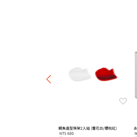
系列圓盤
Price reduced from
to
NT$ 1,300
NT$ 650
7折，滿四件享6折
鯛魚造型筷架2入組 (雪花白/櫻桃紅)
NT$ 680
N