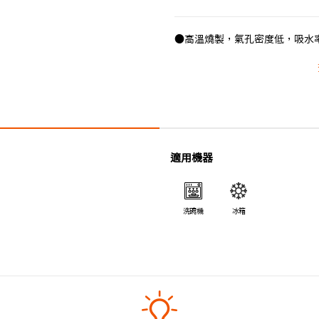
●高溫燒製，氣孔密度低，吸水
●合乎食用安全的塗層，表面光
●即使經常使用也不易吸取食物
適用機器
洗碗機
冰箱