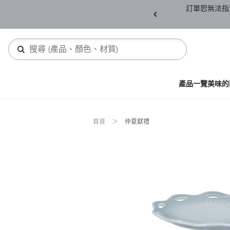
產品須保持全新未拆封(包含所有紙箱紙盒、未下
訂單恕無法指
，若有缺件恕不接受退貨。
產品一覽
美味的
首頁
仲夏獻禮