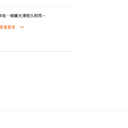
率低，細膩光滑經久耐用。
滑，食物容易脫落，清洗方便。
氣味。