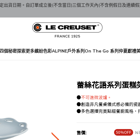
定出貨日期。自訂單成立後(不含當日)三個工作天內(不含例假日及連續假
四個秘密
探索更多繽紛色彩
ALPINE戶外系列
On The Go 系列
仲夏獻禮
蕾絲花語系列蛋糕架1
●
不可進微波爐。
●創造非凡餐桌儀式感必備的瓷
●多色選擇完美點綴餐廚風格，
50％OFF
Pr
NT
售價: