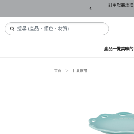
產品須保持全新未拆封(包含所有紙箱紙盒、未下
訂單恕無法指
，若有缺件恕不接受退貨。
產品一覽
美味的
首頁
仲夏獻禮