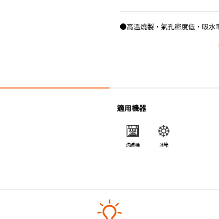
●高溫燒製，氣孔密度低，吸水
●合乎食用安全的塗層，表面光
●即使經常使用也不易吸取食物
適用機器
洗碗機
冰箱