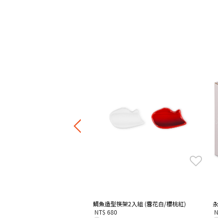
系列圓盤
Price reduced from
to
NT$ 1,300
NT$ 650
7折，滿四件享6折
鯛魚造型筷架2入組 (雪花白/櫻桃紅)
NT$ 680
N