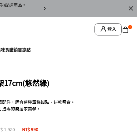
期)配送商品。
訂單僅限台灣本島地區配送，恕無法寄送離島或
0
登入
美味食譜
銷售據點
7cm(悠然綠)
器配件，適合盛裝蛋糕甜點、餅乾零食。
打造專的屬居家美學。
ice reduced from
$ 1,980
to
NT$ 990