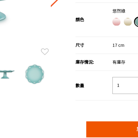
悠然綠
顏色
尺寸
17 cm
庫存情況:
有庫存
數量