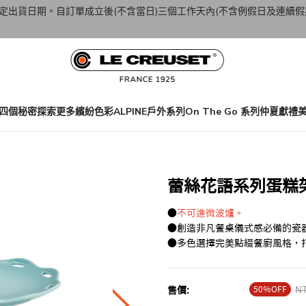
定出貨日期。自訂單成立後(不含當日)三個工作天內(不含例假日及連續假
四個秘密
探索更多繽紛色彩
ALPINE戶外系列
On The Go 系列
仲夏獻禮
蕾絲花語系列蛋糕架1
●
不可進微波爐。
●創造非凡餐桌儀式感必備的瓷
●多色選擇完美點綴餐廚風格，
50％OFF
Pr
NT
售價: