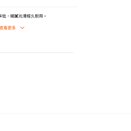
率低，細膩光滑經久耐用。
滑，食物容易脫落，清洗方便。
氣味。