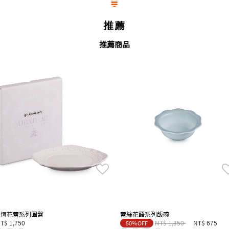
推薦
推薦商品
永恆花蕾系列圓盤
蕾絲花語系列飯碗
Price reduced from
to
T$ 1,750
NT$ 1,350
NT$ 675
50％OFF