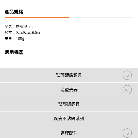
產品規格
品名：花瓶16cm
尺寸：9.1x9.1x16.5cm
重量：480g
適用機器
琺瑯鑄鐵鍋具
造型瓷器
琺瑯鋼鍋具
陶瓷不沾鍋系列
調理配件