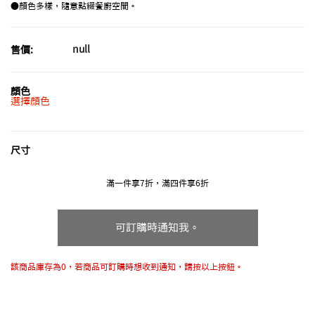
●顏色多樣，隨意點綴餐廚空間。
null
售價:
顏色
選擇顏色
尺寸
滿一件享7折，滿四件享6折
可訂購時通知我。
該商品庫存為0，若商品可訂購時想收到通知，請按以上按鈕。