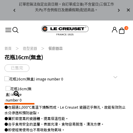
賞期非試用
訂單恕無法指定出貨日期。自訂單成立後(不含當日)三個工作
訂單僅限台
未下水)，若
天內(不含例假日及連續假期)配送商品。
請至當
接受退貨。
0
首頁
造型瓷器
餐廚器皿
花瓶16cm(無盒)
已售完
●在超過1,000℃高溫下燒製而成，Le Creuset 瓷器近乎無孔，故能有效防止
水分滲透和預防破裂。
●屬於密度高的瓷器體，提高保溫性能。
●合乎食用安全的塗層，表面光滑，食物容易脫落，清洗方便。
●即使經常使用也不易吸取食物氣味。