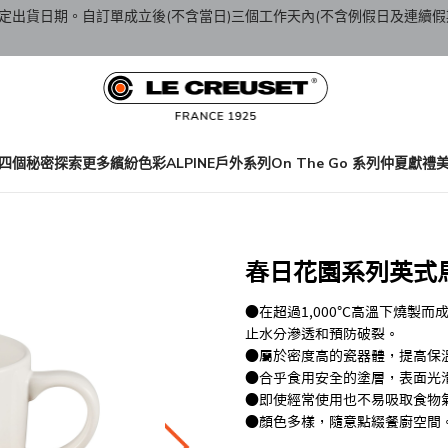
定出貨日期。自訂單成立後(不含當日)三個工作天內(不含例假日及連續假
四個秘密
探索更多繽紛色彩
ALPINE戶外系列
On The Go 系列
仲夏獻禮
春日花園系列英式馬克
●在超過1,000℃高溫下燒製而成，
止水分滲透和預防破裂。
●屬於密度高的瓷器體，提高保
●合乎食用安全的塗層，表面光
●即使經常使用也不易吸取食物
●顏色多樣，隨意點綴餐廚空間