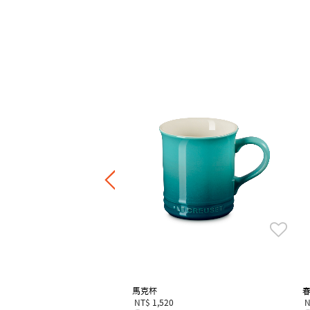
/ 花型盤
0
7折，滿四件享6折
馬克杯
NT$ 1,520
N