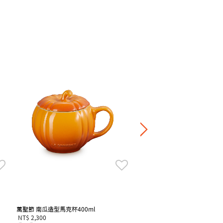
輕虹霓彩系列英式馬克杯
NT$ 1,420
滿一件享7折，滿四件享6
萬聖節 南瓜造型馬克杯400ml
NT$ 2,300