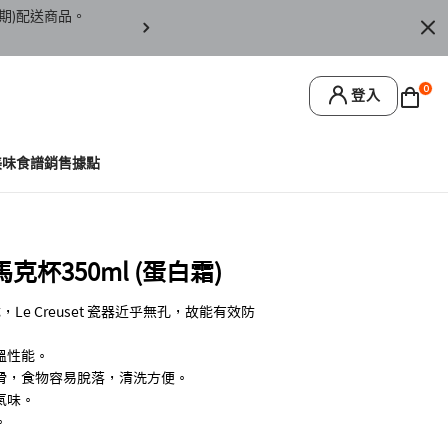
期)配送商品。
訂單僅限台灣本島地區配送，恕無法寄送離島或
0
登入
美味食譜
銷售據點
杯350ml (蛋白霜)
Le Creuset 瓷器近乎無孔，故能有效防
溫性能。
滑，食物容易脫落，清洗方便。
氣味。
。