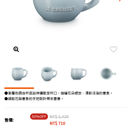
●漸層色調自杯底延伸擴散至杯口，描繪花朵綻放、清新活潑的意象。
●擷取花瓣意象的手把設計帶來春意。
50％OFF
Price reduced from
NT$ 1,420
to
售價:
NT$ 710