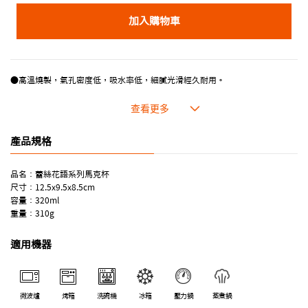
加入購物車
●高溫燒製，氣孔密度低，吸水率低，細膩光滑經久耐用。
●耐熱程度高達260℃，適合用於烤箱和微波爐。
●合乎食用安全的塗層，表面光滑，食物容易脫落，清洗方便。
●即使經常使用也不易吸取食物氣味。
產品規格
品名：蕾絲花語系列馬克杯
尺寸：12.5x9.5x8.5cm
容量：320ml
重量：310g
適用機器
微波爐
烤箱
洗碗機
冰箱
壓力鍋
蒸煮鍋