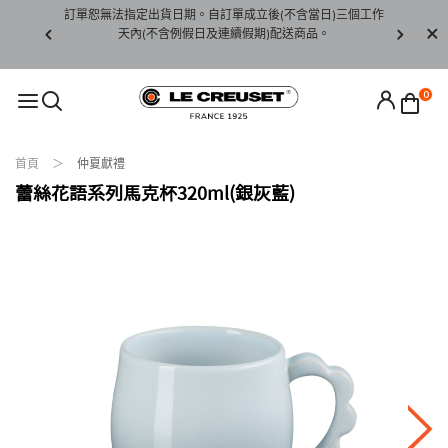
賞期非試用
訂單恕無法指定出貨日期。自訂單成立後(不含當日)三個工作
訂單僅限台
未下水)，若
天內(不含例假日及連續假期)配送商品。
請至當
接受退貨。
0
首頁
仲夏獻禮
蕾絲花語系列馬克杯320ml(銀灰藍)