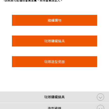
-該網頁可能僅限會員瀏覽，若為會員請登入。
繼續購物
琺瑯鑄鐵鍋具
琺瑯造型瓷器
琺瑯鑄鐵鍋具
造型瓷器