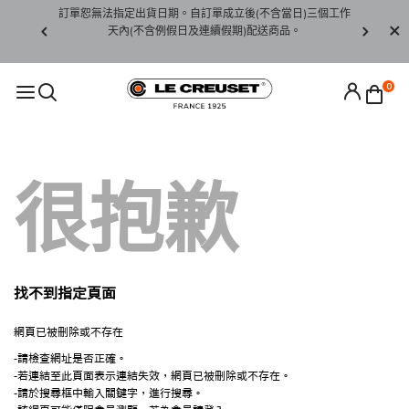
賞期非試用
訂單恕無法指定出貨日期。自訂單成立後(不含當日)三個工作
訂單僅限台
未下水)，若
天內(不含例假日及連續假期)配送商品。
請至當
接受退貨。
0
很抱歉
找不到指定頁面
網頁已被刪除或不存在
-請檢查網址是否正確。
-若連結至此頁面表示連結失效，網頁已被刪除或不存在。
-請於搜尋框中輸入關鍵字，進行搜尋。