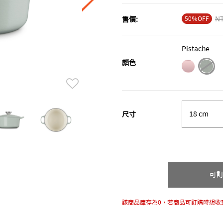
50％OFF
Pr
NT
售價:
Pistache
顏色
sele
尺寸
可
該商品庫存為0，若商品可訂購時想收