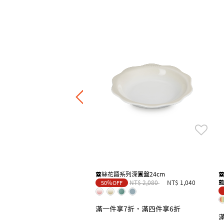
 Heritage系列琺瑯鑄鐵圓鍋26cm
00
蕾絲花語系列深圓盤24cm
蕾
Price reduced from
to
藍
NT$ 2,080
NT$ 1,040
50％OFF
滿一件享7折，滿四件享6折