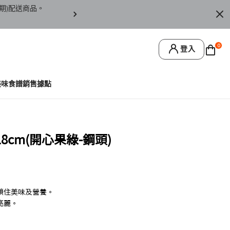
期)配送商品。
訂單僅限台灣本島地區配送，恕無法寄送離島或
0
登入
美味食譜
銷售據點
cm(開心果綠-鋼頭)
鎖住美味及營養。
亮麗。