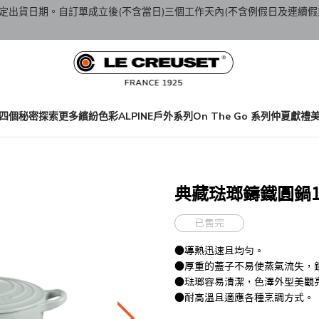
定出貨日期。自訂單成立後(不含當日)三個工作天內(不含例假日及連續假
四個秘密
探索更多繽紛色彩
ALPINE戶外系列
On The Go 系列
仲夏獻禮
典藏琺瑯鑄鐵圓鍋18
已售完
●導熱迅速且均勻。
●厚重的蓋子不易使蒸氣流失，
●琺瑯容易清潔，色澤外型美觀
●耐高溫且適應各種烹調方式。