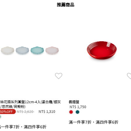
推薦商品
絲花語系列圓盤12cm-4入(蛋白霜/銀灰
義麵盤
/悠然綠/貝殼粉)
NT$ 1,750
Price reduced from
to
NT$ 2,620
NT$ 1,310
50％OFF
滿一件享7折，滿四件享6折
滿一件享7折，滿四件享6折