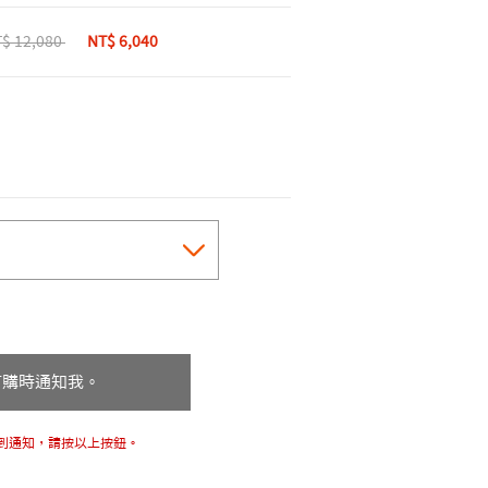
ice reduced from
$ 12,080
to
NT$ 6,040
cted
訂購時通知我。
到通知，請按以上按鈕。