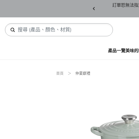
產品須保持全新未拆封(包含所有紙箱紙盒、未下
訂單恕無法指
，若有缺件恕不接受退貨。
產品一覽
美味的
首頁
仲夏獻禮