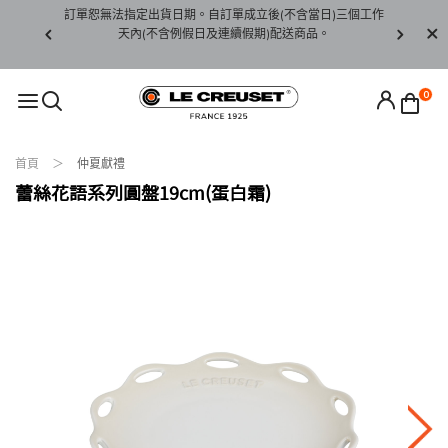
賞期非試用
訂單恕無法指定出貨日期。自訂單成立後(不含當日)三個工作
訂單僅限台
未下水)，若
天內(不含例假日及連續假期)配送商品。
請至當
接受退貨。
0
首頁
仲夏獻禮
蕾絲花語系列圓盤19cm(蛋白霜)