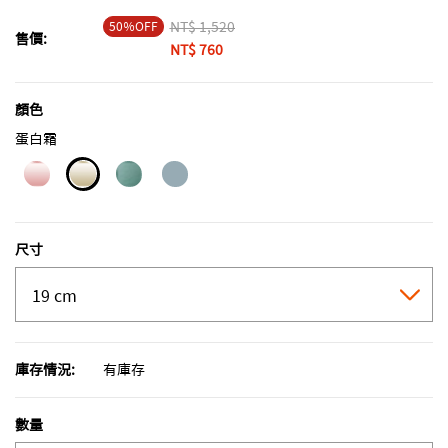
50％OFF
Price reduced from
NT$ 1,520
to
售價:
NT$ 760
顏色
蛋白霜
selected
尺寸
庫存情況:
有庫存
數量