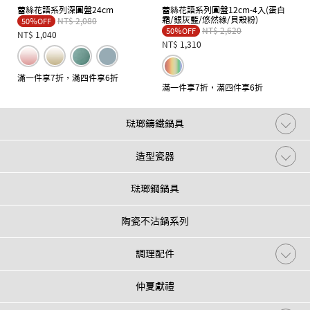
蕾絲花語系列深圓盤24cm
蕾絲花語系列圓盤12cm-4入(蛋白
霜/銀灰藍/悠然綠/貝殼粉)
Price reduced from
to
NT$ 2,080
50％OFF
Price reduced from
to
NT$ 2,620
50％OFF
NT$ 1,040
NT$ 1,310
滿一件享7折，滿四件享6折
滿一件享7折，滿四件享6折
琺瑯鑄鐵鍋具
造型瓷器
琺瑯鋼鍋具
陶瓷不沾鍋系列
調理配件
仲夏獻禮