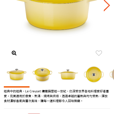
經典中的經典，Le Creuset 鑄鐵鍋歷經一世紀，仍深受世界各地料理愛好者喜
愛。完美適用於燉煮、熬湯、焗烤與烘焙，透過卓越的蓄熱與均勻受熱，釋放
食材濃郁香氣與層次風味，讓每一道料理都令人回味無窮。