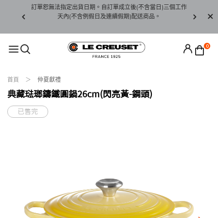
賞期非試用
訂單恕無法指定出貨日期。自訂單成立後(不含當日)三個工作
訂單僅限台
未下水)，若
天內(不含例假日及連續假期)配送商品。
請至當
接受退貨。
0
首頁
仲夏獻禮
典藏琺瑯鑄鐵圓鍋26cm(閃亮黃-鋼頭)
已售完