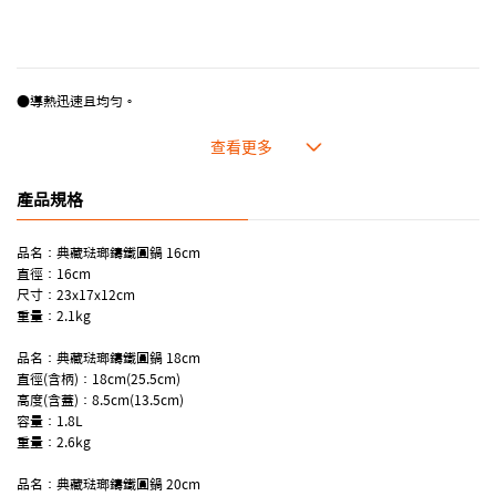
●導熱迅速且均勻。
●厚重的蓋子不易使蒸氣流失，鎖住美味及營養。
●琺瑯容易清潔，色澤外型美觀亮麗。
●耐高溫且適應各種烹調方式。
產品規格
品名：典藏琺瑯鑄鐵圓鍋 16cm
直徑：16cm
尺寸：23x17x12cm
重量：2.1kg
品名：典藏琺瑯鑄鐵圓鍋 18cm
直徑(含柄)：18cm(25.5cm)
高度(含蓋)：8.5cm(13.5cm)
容量：1.8L
重量：2.6kg
品名：典藏琺瑯鑄鐵圓鍋 20cm