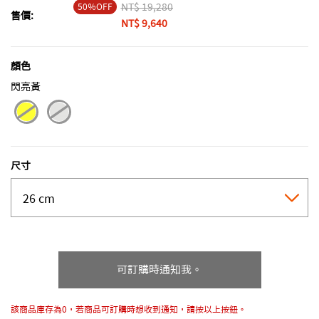
50％OFF
Price reduced from
NT$ 19,280
to
售價:
NT$ 9,640
顏色
閃亮黃
selected
尺寸
可訂購時通知我。
該商品庫存為0，若商品可訂購時想收到通知，請按以上按鈕。