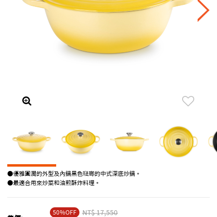
●優雅圓潤的外型及內鍋黑色琺瑯的中式深底炒鍋。
●最適合用來炒菜和油煎酥炸料理。
50％OFF
Price reduced from
NT$ 17,550
to