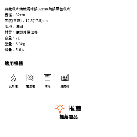
典藏琺瑯鑄鐵媽咪鍋32cm(內鍋黑色琺瑯)
直徑：32cm
高度(含蓋)：12.5(17.5)cm
產地：法國
材質：鑄鐵外覆琺瑯
容量：7L
重量：6.3kg
份量：5-6人
適用機器
瓦斯爐
電磁爐
烤箱
洗碗機
推薦
推薦商品