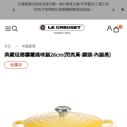
賞期非試用
訂單恕無法指定出貨日期。自訂單成立後(不含當日)三個工作
訂單僅限台
未下水)，若
天內(不含例假日及連續假期)配送商品。
請至當
接受退貨。
0
首頁
仲夏獻禮
典藏琺瑯鑄鐵媽咪鍋26cm(閃亮黃-鋼頭-內鍋黑)
低庫存