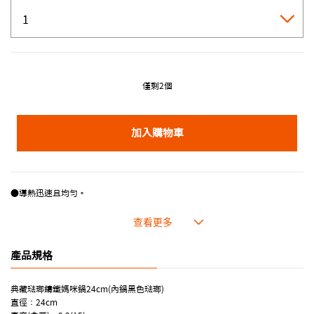
僅剩2個
加入購物車
●導熱迅速且均勻。
●厚重的蓋子不易使蒸氣流失，鎖住美味及營養。
●琺瑯容易清潔，色澤外型美觀亮麗。
●耐高溫且適應各種烹調方式。
產品規格
典藏琺瑯鑄鐵媽咪鍋24cm(內鍋黑色琺瑯)
直徑：24cm