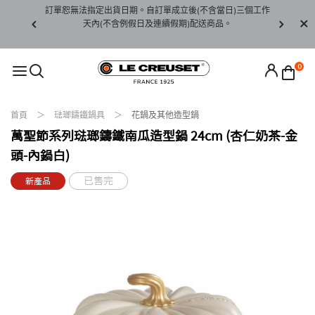
賞期非試用
訂單恕無法指定出貨日期。自訂單成立後(不含當日)三個工作
訂單僅限台
未下水)，若
天內(不含例假日及連續假期)配送商品。
請至當
接受退貨。
0
首頁
琺瑯鑄鐵鍋具
花鍋及其他造型鍋
萬聖節系列琺瑯鑄鐵南瓜造型鍋 24cm (杏仁奶茶-金
頭-內鍋白)
已售完
新產品