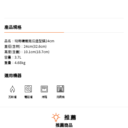
產品規格
品名：琺瑯鑄鐵南瓜造型鍋24cm
直徑(含柄)：24cm(32.6cm)
高度(含蓋)：10.1cm(18.7cm)
容量：3.7L
重量：4.68kg
適用機器
瓦斯爐
電磁爐
烤箱
洗碗機
推薦
推薦商品