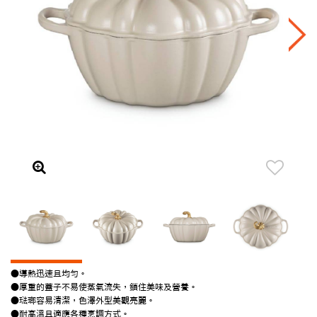
●導熱迅速且均勻。
●厚重的蓋子不易使蒸氣流失，鎖住美味及營養。
●琺瑯容易清潔，色澤外型美觀亮麗。
●耐高溫且適應各種烹調方式。