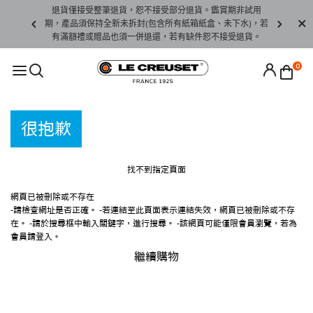
名、限量、5
退貨僅接受整筆退貨，恕不接受部分退貨。鑑賞期非試用
訂單恕無法
期，產品須保持全新未拆封(包含所有紙箱紙盒、未下水)，若
有滿額禮或贈品也須一併退還，若有缺件恕不接受退貨。
0
很抱歉
找不到指定頁面
網頁已被刪除或不存在
-請檢查網址是否正確。
-若連結至此頁面表示連結失效，網頁已被刪除或不存
在。
-請於搜尋框中輸入關鍵字，進行搜尋。
-該網頁可能僅限會員瀏覽，若為
會員請登入。
繼續購物