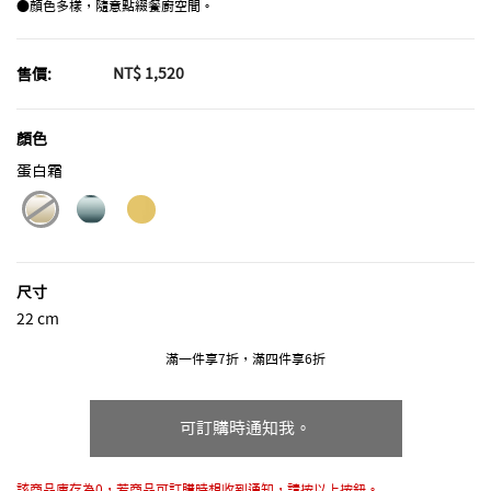
●顏色多樣，隨意點綴餐廚空間。
NT$ 1,520
售價:
顏色
蛋白霜
selected
尺寸
22 cm
滿一件享7折，滿四件享6折
可訂購時通知我。
該商品庫存為0，若商品可訂購時想收到通知，請按以上按鈕。