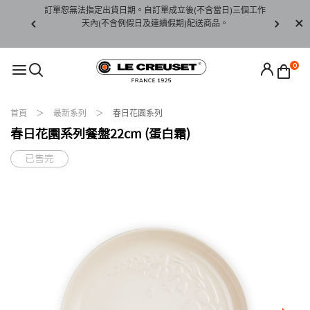
賞期非試用
訂單恕無法指定出貨日期。自訂單成立後(不含當日)三個工作
訂單僅限台
未下水)，若
天內(不含例假日及連續假期)配送商品。
請至當
接受退貨。
0
首頁
最新系列
春日花園系列
春日花園系列餐盤22cm (蛋白霜)
已售完