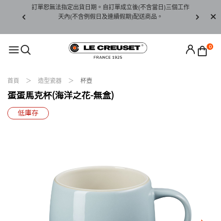
賞期非試用
訂單恕無法指定出貨日期。自訂單成立後(不含當日)三個工作
訂單僅限台
未下水)，若
天內(不含例假日及連續假期)配送商品。
請至當
接受退貨。
0
首頁
造型瓷器
杯壺
蛋蛋馬克杯(海洋之花-無盒)
低庫存