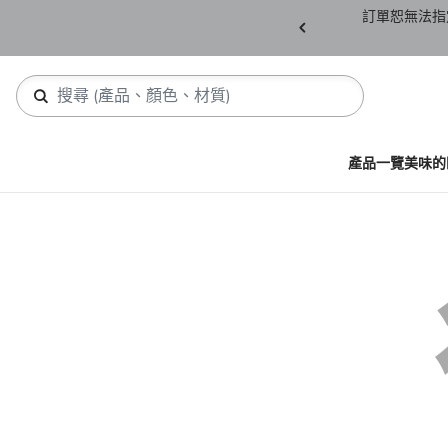
產品須保持全新未拆封(包含所有紙箱紙盒、未下
訂單恕無法指
，若有缺件恕不接受退貨。
產品一覽
美味的