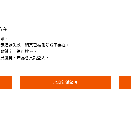
存在
正確。
表示連結失效，網頁已被刪除或不存在。
入關鍵字，進行搜尋。
會員瀏覽，若為會員請登入。
琺瑯鑄鐵鍋具