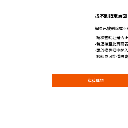
找不到指定頁面
網頁已被刪除或不
-請檢查網址是否
-若連結至此頁面
-請於搜尋框中輸
-該網頁可能僅限
繼續購物