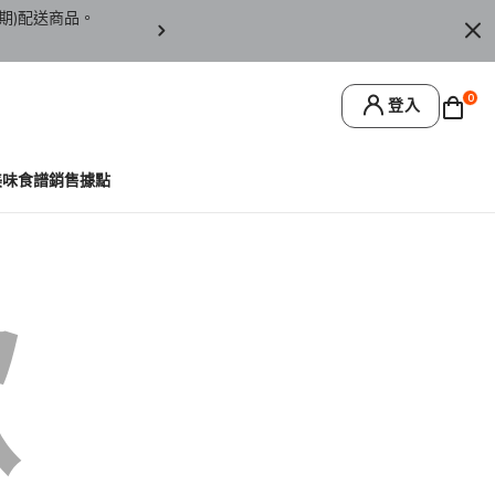
期)配送商品。
訂單僅限台灣本島地區配送，恕無法寄送離島或
0
登入
美味食譜
銷售據點
歉